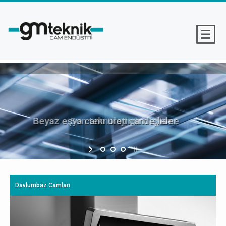
Beyaz eşya camı üretiminde lider
Son teknoloji cam işleme
Davlumbaz Camları