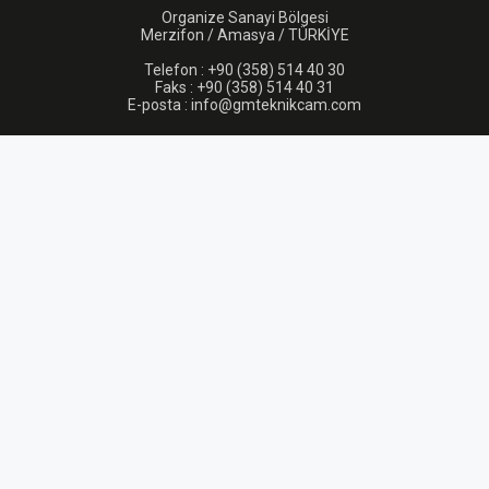
Organize Sanayi Bölgesi
Merzifon / Amasya / TÜRKİYE
Telefon : +90 (358) 514 40 30
Faks : +90 (358) 514 40 31
E-posta : info@gmteknikcam.com